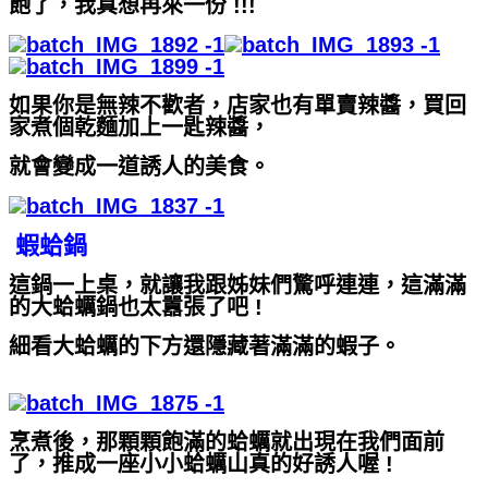
飽了，我真想再來一份 !!!
如果你是無辣不歡者，店家也有單賣辣醬，買回
家煮個乾麵加上一匙辣醬，
就會變成一道誘人的美食。
蝦蛤鍋
這鍋一上桌，就讓我跟姊妹們驚呼連連，這滿滿
的大蛤蠣鍋也太囂張了吧 !
細看大蛤蠣的下方還隱藏著滿滿的蝦子。
烹煮後，那顆顆飽滿的蛤蠣就出現在我們面前
了，推成一座小小蛤蠣山真的好誘人喔 !