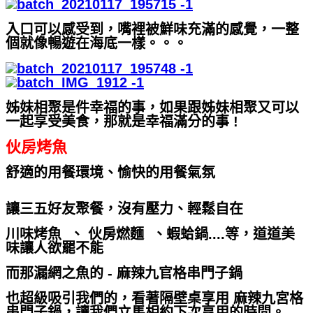
入口可以感受到，嘴裡被鮮味充滿的感覺，一整
個就像暢遊在海底一樣。。。
姊妹相聚是件幸福的事，如果跟姊妹相聚又可以
一起享受美食，那就是幸福滿分的事 !
伙房烤魚
舒適的用餐環境、愉快的用餐氣氛
讓三五好友聚餐，沒有壓力、輕鬆自在
川味烤魚 、 伙房燃麵 、蝦蛤鍋....等，道道美
味讓人欲罷不能
而那漏網之魚的 - 麻辣九官格串門子鍋
也超級吸引我們的，看著隔壁桌享用 麻辣九宮格
串門子鍋，讓我們立馬相約下次享用的時間。