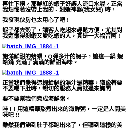
再往下撈，那鮮紅的蝦子好讓人流口水喔，正當
我煩惱著沒帶上我的 - 剝蝦神器(我女兒) 時，
我發現伙房也太用心了吧 !
蝦子都去殼了，讓客人吃起來輕鬆方便，尤其對
我這懶得剝蝦又愛吃蝦的人，真是一大福音阿 !
飽滿鮮甜的蛤蠣，Q彈多汁的蝦子，讓這一鍋 蝦
蛤鍋 充滿了滿滿的鮮甜海味。
正當我們覺得這蝦蛤鍋的湯汁是精華，猶豫著要
不要喝下肚時，親切的服務人員就過來詢問
要不要幫我們煮成海鮮粥。
哇 ! ! 用這精華熬煮出來的海鮮粥，一定是人間美
味吧 !!
雖然我們飽到肚子都跑出來了，但聽到這樣的美