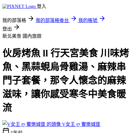
登入
我的部落格
我的部落格後台
我的帳號
登出
新北美食
國內旅遊
伙房烤魚 ll 行天宮美食 川味烤
魚、黑蒜蜆烏骨雞湯、麻辣串
門子套餐，那令人懷念的麻辣
滋味，讓你感受寒冬中美食暖
流
V女王 ღ 饗樂城堡
5年前