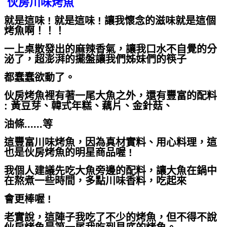
伙房川味烤魚
就是這味 ! 就是這味 ! 讓我懷念的滋味就是這個
烤魚啊！！！
一上桌散發出的麻辣香氣，讓我口水不自覺的分
泌了，超澎湃的擺盤讓我們姊妹們的筷子
都蠢蠢欲動了。
伙房烤魚裡有著一尾大魚之外，還有豐富的配料
: 黃豆芽、韓式年糕、藕片、金針菇、
油條......等
這豐富川味烤魚，因為真材實料、用心料理，這
也是伙房烤魚的明星商品喔 !
我個人建議先吃大魚旁邊的配料，讓大魚在鍋中
在熬煮一些時間，多點川味香料，吃起來
會更棒喔 !
老實說，這陣子我吃了不少的烤魚，但不得不說