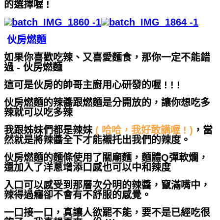
的選擇喔 !
伙房燃麵
如果你喜歡吃辣、又喜愛麵食，那你一定不能錯
過 - 伙房燃麵
這可是伙房的帥哥主廚用心研發的喔 ! ! !
伙房燃麵的辣醬跟燃麵是分開放的，讓你想吃多
辣就可以吃多辣
我跟姊妹們都是辣妹
( 哈哈，我好敢講喔 ! )
，當
然就是將辣醬全下才能襯托出我們的辣度。
伙房燃麵的麵條使用了關廟麵，麵體Q彈軟爛，
還加入了洋蔥增添口感也可以中和辣度
入口可以感受到那層次分明的辣醬，竄滿嘴中，
辣得過癮卻不會有不舒服的感覺。
一口接一口，真讓人欲罷不能，要不是已經吃很