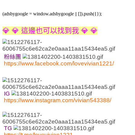
(adsbygoogle = window.adsbygoogle || []).push({});
💎 💎 這邊也可以找到我 💎 💎
粉絲團
https://www.facebook.com/lovevivian1221/
IG
https://www.instagram.com/vivian543388/
TG
https://t.me/lovevivian1221