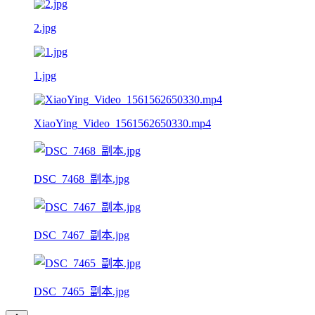
2.jpg
1.jpg
XiaoYing_Video_1561562650330.mp4
DSC_7468_副本.jpg
DSC_7467_副本.jpg
DSC_7465_副本.jpg