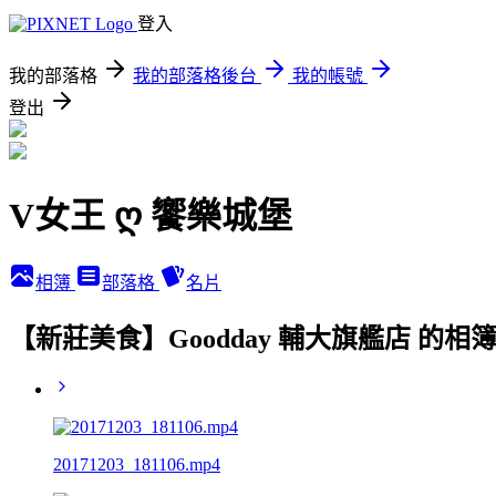
登入
我的部落格
我的部落格後台
我的帳號
登出
V女王 ღ 饗樂城堡
相簿
部落格
名片
【新莊美食】Goodday 輔大旗艦店 的相
20171203_181106.mp4