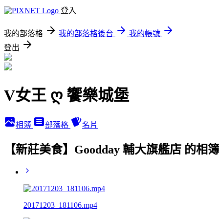
登入
我的部落格
我的部落格後台
我的帳號
登出
V女王 ღ 饗樂城堡
相簿
部落格
名片
【新莊美食】Goodday 輔大旗艦店 的相
20171203_181106.mp4