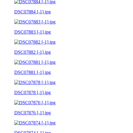
DSC07884 [-1].jpg
DSC07883 [-1].jpg
DSC07882 [-1].jpg
DSC07881 [-1].jpg
DSC07878 [-1].jpg
DSC07876 [-1].jpg
DSC07874 [-1].jpg