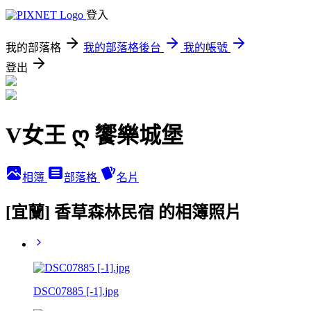
登入
我的部落格
我的部落格後台
我的帳號
登出
V女王 ღ 饗樂城堡
相簿
部落格
名片
[宜蘭] 香草森林民宿 的相簿照片
DSC07885 [-1].jpg