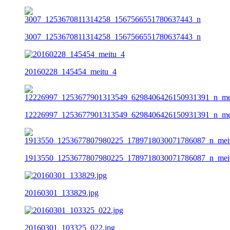
3007_1253670811314258_1567566551780637443_n
20160228_145454_meitu_4
12226997_1253677901313549_6298406426150931391_n_me
1913550_1253677807980225_1789718030071786087_n_mei
20160301_133829.jpg
20160301_103325_022.jpg