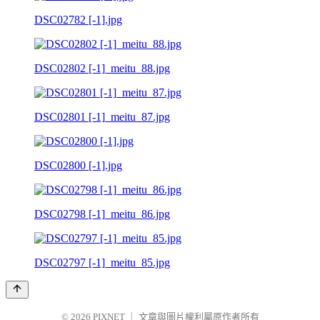
DSC02782 [-1].jpg
DSC02802 [-1]_meitu_88.jpg
DSC02801 [-1]_meitu_87.jpg
DSC02800 [-1].jpg
DSC02798 [-1]_meitu_86.jpg
DSC02797 [-1]_meitu_85.jpg
© 2026
PIXNET
｜
文章與圖片權利屬原作者所有