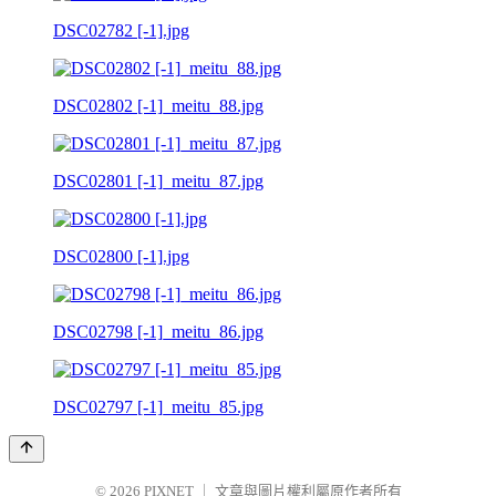
DSC02782 [-1].jpg
DSC02802 [-1]_meitu_88.jpg
DSC02801 [-1]_meitu_87.jpg
DSC02800 [-1].jpg
DSC02798 [-1]_meitu_86.jpg
DSC02797 [-1]_meitu_85.jpg
© 2026
PIXNET
｜
文章與圖片權利屬原作者所有