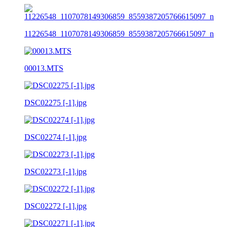
11226548_1107078149306859_8559387205766615097_n
00013.MTS
DSC02275 [-1].jpg
DSC02274 [-1].jpg
DSC02273 [-1].jpg
DSC02272 [-1].jpg