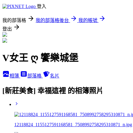
登入
我的部落格
我的部落格後台
我的帳號
登出
V女王 ღ 饗樂城堡
相簿
部落格
名片
[新莊美食] 幸福這裡 的相簿照片
12118824_1155127591168581_7508992758295310871_n.jpg