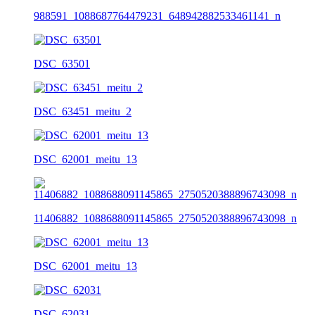
988591_1088687764479231_648942882533461141_n
DSC_63501
DSC_63451_meitu_2
DSC_62001_meitu_13
11406882_1088688091145865_2750520388896743098_n
DSC_62001_meitu_13
DSC_62031